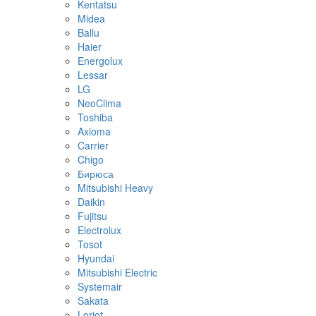
Kentatsu
Midea
Ballu
Haier
Energolux
Lessar
LG
NeoClima
Toshiba
Axioma
Carrier
Chigo
Бирюса
Mitsubishi Heavy
Daikin
Fujitsu
Electrolux
Tosot
Hyundai
Mitsubishi Electric
Systemair
Sakata
Loriot