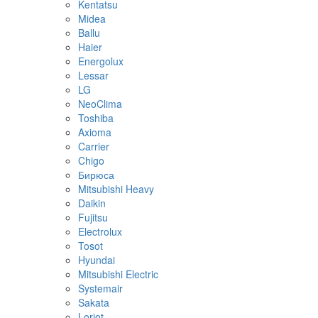
Kentatsu
Midea
Ballu
Haier
Energolux
Lessar
LG
NeoClima
Toshiba
Axioma
Carrier
Chigo
Бирюса
Mitsubishi Heavy
Daikin
Fujitsu
Electrolux
Tosot
Hyundai
Mitsubishi Electric
Systemair
Sakata
Loriot