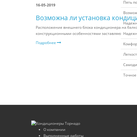
Пять п
16-05-2019
Возмож
Возможна ли установка кондиц
Надежн
Расположение внешнего блока кондиционера на балко
конструкционными особенностями заставляю
Надежн
Подробнее
Комфорт
Легкос
Самоди
Точное
О компании
Выполненные работы