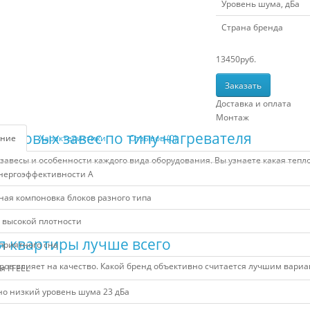
Уровень шума, дБа
Страна бренда
13450
руб.
Заказать
Доставка и оплата
Монтаж
епловых завес по типу нагревателя
ние
Характеристики
Отзывов (0)
авесы и особенности каждого вида оборудования. Вы узнаете какая тепло
энергоэффективности А
ная компоновка блоков разного типа
 высокой плотности
я квартиры лучше всего
приятного сна
еров влияет на качество. Какой бренд объективно считается лучшим вари
 I FEEL
но низкий уровень шума 23 дБа