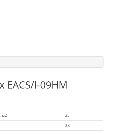
ux EACS/I-09HM
, м2
25
2,6