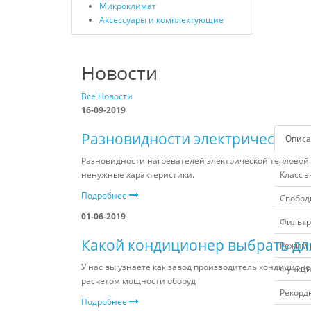
Микроклимат
Аксессуары и комплектующие
Новости
Все Новости
16-09-2019
Разновидности электрических т
Описа
Разновидности нагревателей электрической тепловой з
ненужные характеристики.
Класс 
Подробнее
Свобод
01-06-2019
Фильтр
Какой кондиционер выбрать дл
Режим 
У нас вы узнаете как завод производитель кондицион
Функция
расчетом мощности оборуд
Рекорд
Подробнее