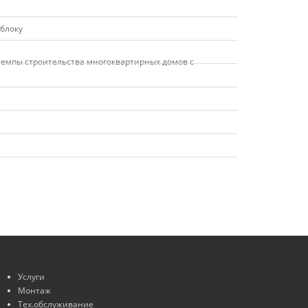
блоку
темпы строительства многоквартирных домов с
Услуги
Монтаж
Тех.обслуживание