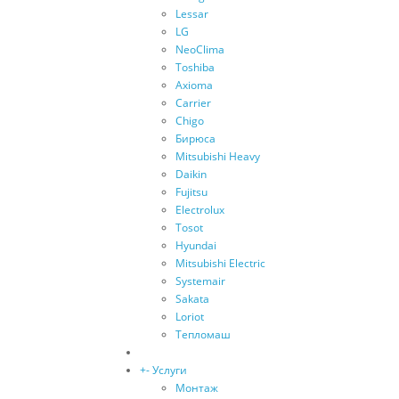
Lessar
LG
NeoClima
Toshiba
Axioma
Carrier
Chigo
Бирюса
Mitsubishi Heavy
Daikin
Fujitsu
Electrolux
Tosot
Hyundai
Mitsubishi Electric
Systemair
Sakata
Loriot
Тепломаш
+
-
Услуги
Монтаж