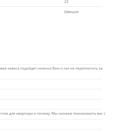
23
Швеция
вая завеса подойдет именно Вам и как не переплатить за
антом для квартиры и почему. Мы сможем познакомить вас с