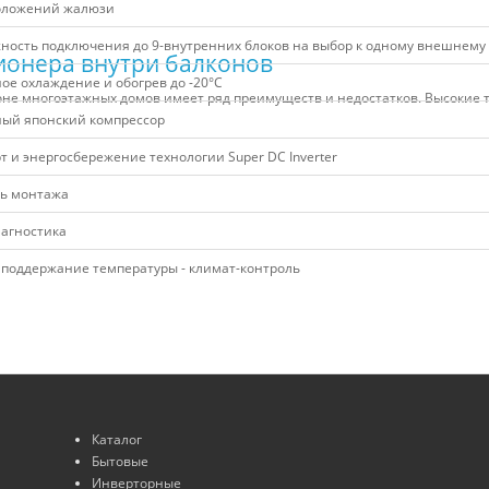
оложений жалюзи
ность подключения до 9-внутренних блоков на выбор к одному внешнему 
ионера внутри балконов
ое охлаждение и обогрев до -20°C
не многоэтажных домов имеет ряд преимуществ и недостатков. Высокие 
ый японский компрессор
 и энергосбережение технологии Super DC Inverter
ть монтажа
агностика
 поддержание температуры - климат-контроль
Каталог
Бытовые
Инверторные