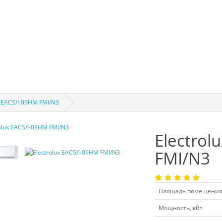
x EACS/I-09HM FMI/N3
Electrol
FMI/N3
Площадь помещения
Мощность, кВт