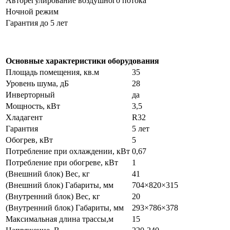
Авторегулирование воздушного потока
Ночной режим
Гарантия до 5 лет
Основные характеристики оборудования
Площадь помещения, кв.м
35
Уровень шума, дБ
28
Инверторный
да
Мощность, кВт
3,5
Хладагент
R32
Гарантия
5 лет
Обогрев, кВт
5
Потребление при охлаждении, кВт
0,67
Потребление при обогреве, кВт
1
(Внешний блок) Вес, кг
41
(Внешний блок) Габариты, мм
704×820×315
(Внутренний блок) Вес, кг
20
(Внутренний блок) Габариты, мм
293×786×378
Максимальная длина трассы,м
15