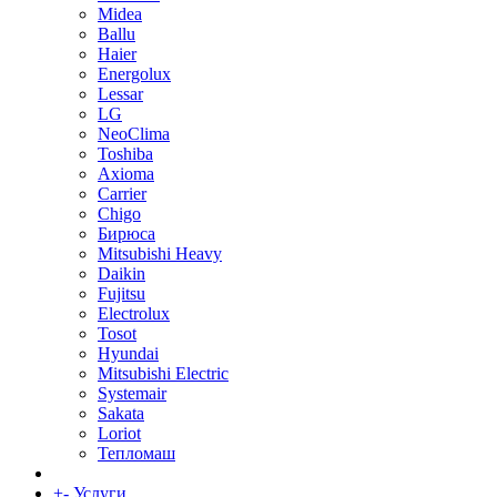
Midea
Ballu
Haier
Energolux
Lessar
LG
NeoClima
Toshiba
Axioma
Carrier
Chigo
Бирюса
Mitsubishi Heavy
Daikin
Fujitsu
Electrolux
Tosot
Hyundai
Mitsubishi Electric
Systemair
Sakata
Loriot
Тепломаш
+
-
Услуги