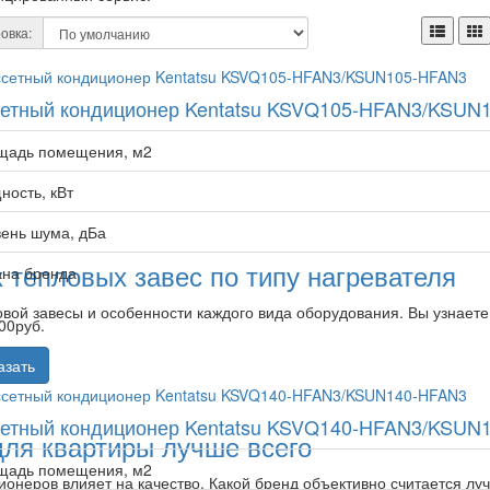
овка:
сетный кондиционер Kentatsu KSVQ105-HFAN3/KSUN
щадь помещения, м2
ость, кВт
ень шума, дБа
 тепловых завес по типу нагревателя
ана бренда
вой завесы и особенности каждого вида оборудования. Вы узнаете
00
руб.
азать
сетный кондиционер Kentatsu KSVQ140-HFAN3/KSUN
для квартиры лучше всего
щадь помещения, м2
ционеров влияет на качество. Какой бренд объективно считается 