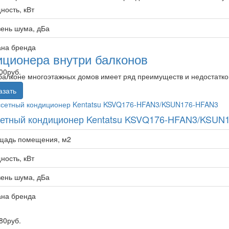
ость, кВт
ень шума, дБа
ана бренда
иционера внутри балконов
00
руб.
балконе многоэтажных домов имеет ряд преимуществ и недостатко
вляю
азать
сетный кондиционер Kentatsu KSVQ176-HFAN3/KSUN
щадь помещения, м2
ость, кВт
ень шума, дБа
ана бренда
80
руб.