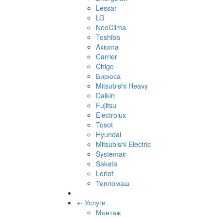
Lessar
LG
NeoClima
Toshiba
Axioma
Carrier
Chigo
Бирюса
Mitsubishi Heavy
Daikin
Fujitsu
Electrolux
Tosot
Hyundai
Mitsubishi Electric
Systemair
Sakata
Loriot
Тепломаш
+
-
Услуги
Монтаж