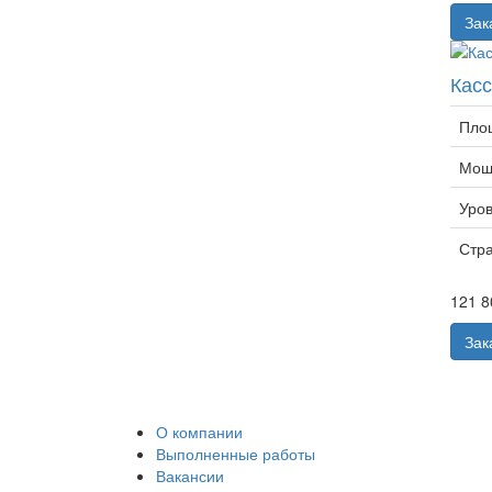
Зак
Кас
Пло
Мощн
Уров
Стр
121 8
Зак
О компании
Выполненные работы
Вакансии