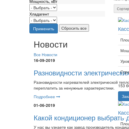
Мощность, кВт
Сортир
Хладагент
Кас
Пло
Новости
Мощн
Все Новости
16-09-2019
Уров
Разновидности электрических
Стр
Разновидности нагревателей электрической тепло
153 6
переплатить за ненужные характеристики.
Зак
Подробнее
01-06-2019
Кас
Какой кондиционер выбрать 
Пло
У нас вы узнаете как завод производитель конди