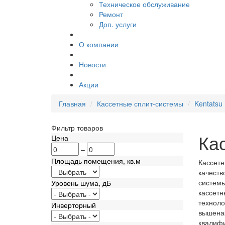
Техническое обслуживание
Ремонт
Доп. услуги
О компании
Новости
Акции
Главная
Кассетные сплит-системы
Kentatsu
Фильтр товаров
Ка
Цена
–
Площадь помещения, кв.м
Кассетн
качеств
системы
Уровень шума, дБ
кассетн
техноло
Инверторный
вышеназ
квалифи