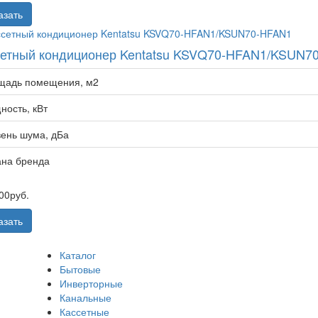
азать
сетный кондиционер Kentatsu KSVQ70-HFAN1/KSUN7
щадь помещения, м2
ость, кВт
ень шума, дБа
ана бренда
00
руб.
азать
Каталог
Бытовые
Инверторные
Канальные
Кассетные