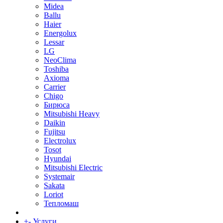
Midea
Ballu
Haier
Energolux
Lessar
LG
NeoClima
Toshiba
Axioma
Carrier
Chigo
Бирюса
Mitsubishi Heavy
Daikin
Fujitsu
Electrolux
Tosot
Hyundai
Mitsubishi Electric
Systemair
Sakata
Loriot
Тепломаш
+
-
Услуги