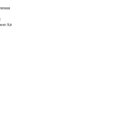
вления
t
wer Air