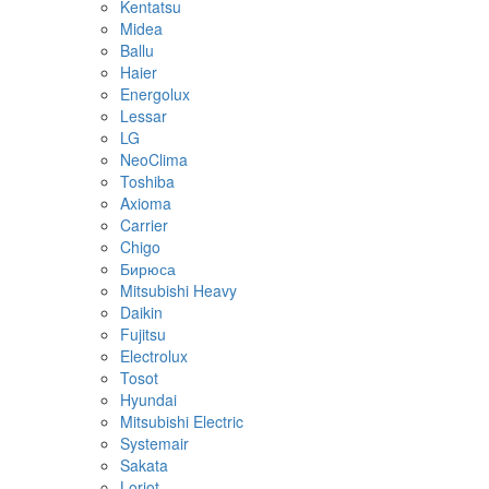
Kentatsu
Midea
Ballu
Haier
Energolux
Lessar
LG
NeoClima
Toshiba
Axioma
Carrier
Chigo
Бирюса
Mitsubishi Heavy
Daikin
Fujitsu
Electrolux
Tosot
Hyundai
Mitsubishi Electric
Systemair
Sakata
Loriot